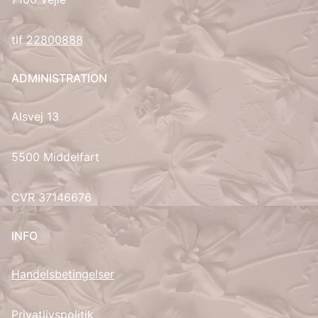
IT
tlf
22800888
LV
ADMINISTRATION
LT
Alsvej 13
NO
5500 Middelfart
PL
CVR 37146676
PT
INFO
RU
Handelsbetingelser
ES
SV
Privatlivspolitik