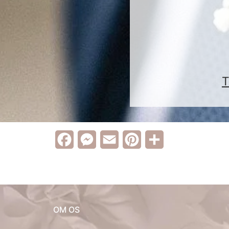
T
Facebook
Messenger
Email
Pinterest
Share
OM OS