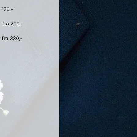
 170,-
 fra 200,-
 fra 330,-