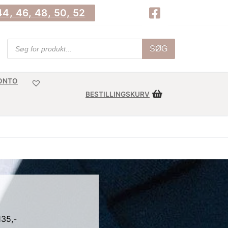
4, 46, 48, 50, 52
SØG
KONTO
BESTILLINGSKURV
135,-