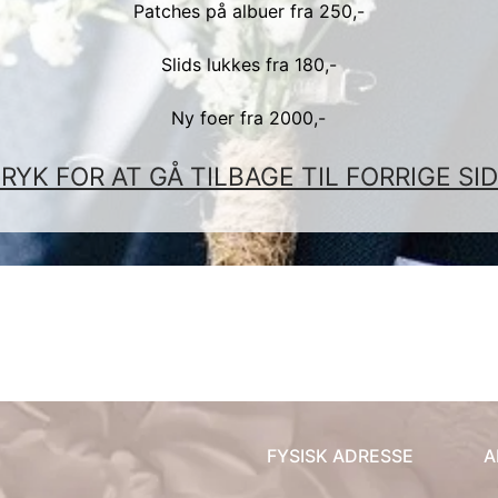
Patches på albuer fra 250,-
FR
Slids lukkes fra 180,-
DE
Ny foer fra 2000,-
IT
RYK FOR AT GÅ TILBAGE TIL FORRIGE SI
LV
LT
NO
PL
PT
FYSISK ADRESSE
A
RU