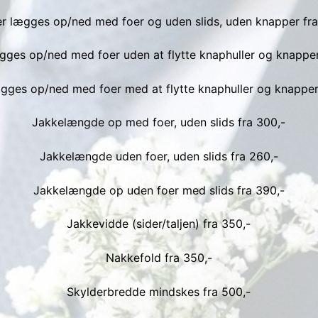
 lægges op/ned med foer og uden slids, uden knapper fra
Konfirmationskjoler udsalg
Jeans priser
Kontakt
ges op/ned med foer uden at flytte knaphuller og knapper
Billige konfirmationskjoler
Skjorte priser
Parkering
Min konto
ges op/ned med foer med at flytte knaphuller og knapper
Nederdel priser
Nyheder
Kjole priser
DA
Jakkelængde op med foer, uden slids fra 300,-
Blazer priser
DA
Jakkelængde uden foer, uden slids fra 260,-
Frakke priser
NL
Jakkelængde op uden foer med slids fra 390,-
Brudekjole og gallakjole
EN
Jakkevidde (sider/taljen) fra 350,-
Bolig tilbehør
Nakkefold fra 350,-
EO
Reparation af tøj
Skylderbredde mindskes fra 500,-
FI