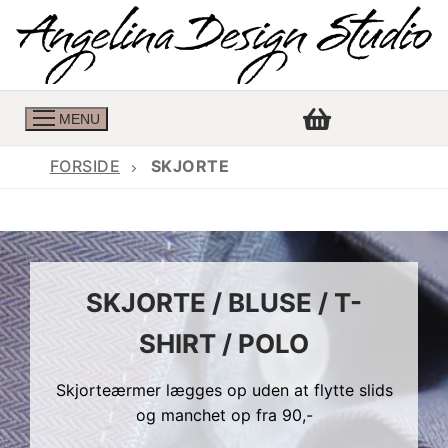
MENU
FORSIDE
SKJORTE
Konfirmationskjoler
Konfirmationskjoler 2026
Konfirmationskjole
SKJORTE / BLUSE / T-
Konfirmations buksedragter
Skrædder priser
SHIRT / POLO
Konfirmationskjoler med lange ærmer
Bukser priser
Book en tid
Skjorteærmer lægges op uden at flytte slids
Konfirmationskjoler udsalg
Jeans priser
Kontakt
og manchet op fra 90,-
Billige konfirmationskjoler