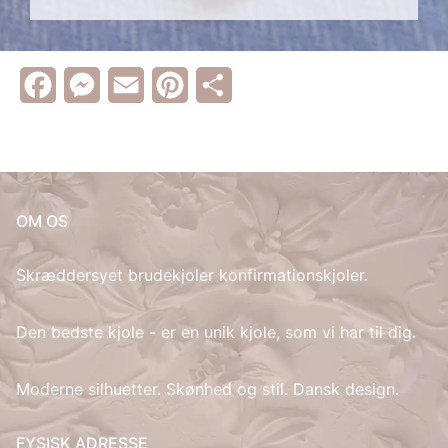
IT
Facebook
Messenger
Email
Pinterest
Share
LV
LT
NO
OM OS
PL
Skræddersyet brudekjoler konfirmationskjoler.
PT
Den bedste kjole - er en unik kjole, som vi har til dig.
RU
Moderne silhuetter. Skønhed og stil. Dansk design.
ES
SV
FYSISK ADRESSE