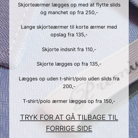
Skjorte priser
Parkering
Min konto
Skjorteærmer lægges op med at flytte slids
og manchet op fra 250,-
Nederdel priser
Nyheder
Lange skjorteærmer til korte ærmer med
Kjole priser
DA
opslag fra 135,-
Blazer priser
DA
Skjorte indsnit fra 110,-
Frakke priser
NL
Skjorte lægges op fra 135,-
Brudekjole og gallakjole
EN
Lægges op uden t-shirt/polo uden slids fra
Bolig tilbehør
200,-
EO
Reparation af tøj
T-shirt/polo ærmer lægges op fra 150,-
FI
TRYK FOR AT GÅ TILBAGE TIL
FR
FORRIGE SIDE
DE