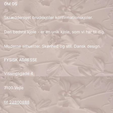
OM OS
IT
Skræddersyet brudekjoler konfirmationskjoler.
LV
Den bedste kjole - er en unik kjole, som vi har til dig.
LT
Moderne silhuetter. Skønhed og stil. Dansk design.
NO
FYSISK ADRESSE
PL
Vissingsgade 4
PT
RU
7100 Vejle
ES
tlf
22800888
SV