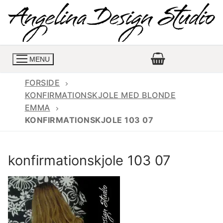
Spring
til
indhold
MENU
FORSIDE
KONFIRMATIONSKJOLE MED BLONDE
EMMA
Konfirmationskjoler
KONFIRMATIONSKJOLE 103 07
Konfirmationskjoler 2026
Konfirmationskjole
konfirmationskjole 103 07
Konfirmations buksedragter
Skrædder priser
Konfirmationskjoler med lange ærmer
Bukser priser
Book en tid
Konfirmationskjoler udsalg
Jeans priser
Kontakt
Billige konfirmationskjoler