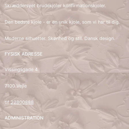
Skræddersyet brudekjoler konfirmationskjoler.
IT
Den bedste kjole - er en unik kjole, som vi har til dig.
LV
Moderne silhuetter. Skønhed og stil. Dansk design.
LT
FYSISK ADRESSE
NO
Vissingsgade 4
PL
PT
7100 Vejle
RU
tlf
22800888
ES
ADMINISTRATION
SV