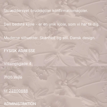
Skræddersyet brudekjoler konfirmationskjoler.
IT
LV
Den bedste kjole - er en unik kjole, som vi har til dig.
LT
Moderne silhuetter. Skønhed og stil. Dansk design.
NO
FYSISK ADRESSE
PL
Vissingsgade 4
PT
7100 Vejle
RU
tlf
22800888
ES
ADMINISTRATION
SV