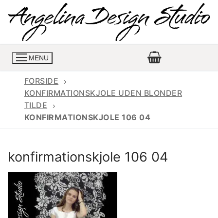
Spring
til
indhold
MENU
FORSIDE
KONFIRMATIONSKJOLE UDEN BLONDER
TILDE
Konfirmationskjoler
KONFIRMATIONSKJOLE 106 04
Konfirmationskjoler 2026
Konfirmationskjole
konfirmationskjole 106 04
Konfirmations buksedragter
Skrædder priser
Konfirmationskjoler med lange ærmer
Bukser priser
Book en tid
Konfirmationskjoler udsalg
Jeans priser
Kontakt
Billige konfirmationskjoler