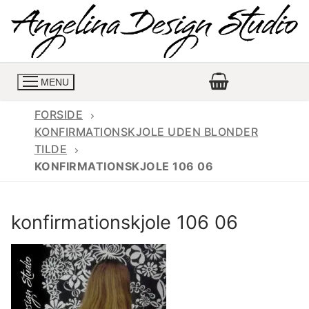
Spring
til
indhold
MENU
FORSIDE
KONFIRMATIONSKJOLE UDEN BLONDER
TILDE
Konfirmationskjoler
KONFIRMATIONSKJOLE 106 06
Konfirmationskjoler 2026
Konfirmationskjole
konfirmationskjole 106 06
Konfirmations buksedragter
Skrædder priser
Konfirmationskjoler med lange ærmer
Bukser priser
Book en tid
Konfirmationskjoler udsalg
Jeans priser
Kontakt
Billige konfirmationskjoler