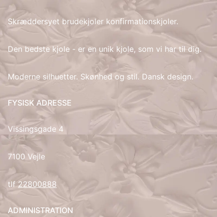
Skræddersyet brudekjoler konfirmationskjoler.
IT
LV
Den bedste kjole - er en unik kjole, som vi har til dig.
LT
Moderne silhuetter. Skønhed og stil. Dansk design.
NO
FYSISK ADRESSE
PL
Vissingsgade 4
PT
7100 Vejle
RU
tlf
22800888
ES
ADMINISTRATION
SV