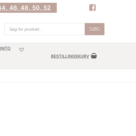
4, 46, 48, 50, 52
Products
SØG
search
KONTO
BESTILLINGSKURV