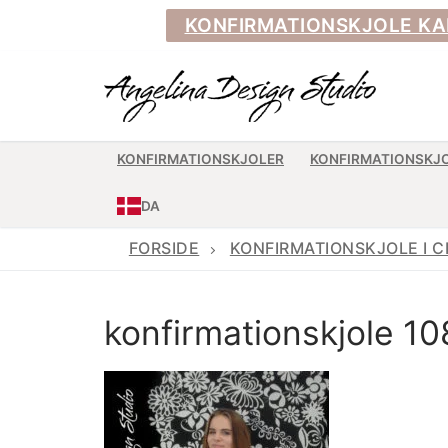
Spring
KONFIRMATIONSKJOLE KAN BE
til
indhold
KONFIRMATIONSKJOLER
KONFIRMATIONSKJ
DA
FORSIDE
KONFIRMATIONSKJOLE I C
konfirmationskjole 10