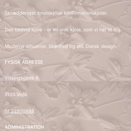
Skræddersyet brudekjoler konfirmationskjoler.
IT
LV
Den bedste kjole - er en unik kjole, som vi har til dig.
LT
Moderne silhuetter. Skønhed og stil. Dansk design.
NO
FYSISK ADRESSE
PL
Vissingsgade 4
PT
7100 Vejle
RU
tlf
22800888
ES
ADMINISTRATION
SV