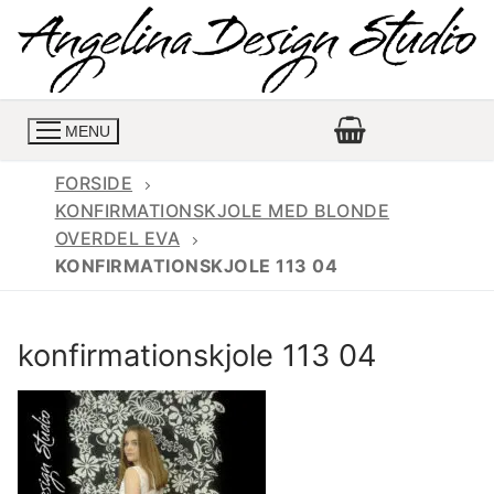
Spring
til
indhold
MENU
FORSIDE
KONFIRMATIONSKJOLE MED BLONDE
OVERDEL EVA
Konfirmationskjoler
KONFIRMATIONSKJOLE 113 04
Konfirmationskjoler 2026
Konfirmationskjole
konfirmationskjole 113 04
Konfirmations buksedragter
Skrædder priser
Konfirmationskjoler med lange ærmer
Bukser priser
Book en tid
Konfirmationskjoler udsalg
Jeans priser
Kontakt
Billige konfirmationskjoler