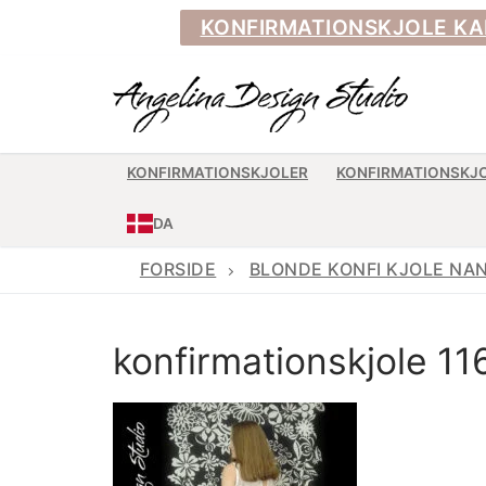
Spring
KONFIRMATIONSKJOLE KAN BE
til
indhold
KONFIRMATIONSKJOLER
KONFIRMATIONSKJ
DA
FORSIDE
BLONDE KONFI KJOLE NA
konfirmationskjole 11