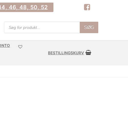
4, 46, 48, 50, 52
Products
SØG
search
KONTO
BESTILLINGSKURV