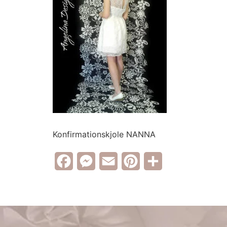
Konfirmationskjole NANNA
Facebook
Messenger
Email
Pinterest
Share