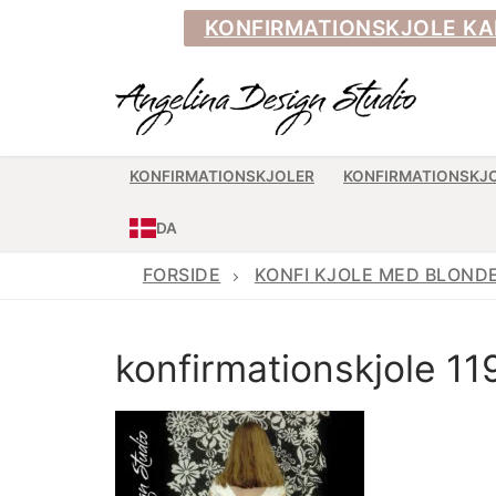
Spring
KONFIRMATIONSKJOLE KAN BE
til
indhold
KONFIRMATIONSKJOLER
KONFIRMATIONSKJ
DA
FORSIDE
KONFI KJOLE MED BLOND
konfirmationskjole 11