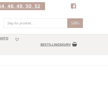
4, 46, 48, 50, 52
Products
SØG
search
KONTO
BESTILLINGSKURV