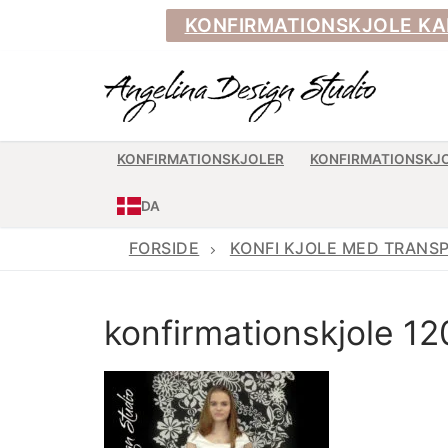
Spring
KONFIRMATIONSKJOLE KAN BE
til
indhold
KONFIRMATIONSKJOLER
KONFIRMATIONSKJ
DA
FORSIDE
KONFI KJOLE MED TRANS
konfirmationskjole 12