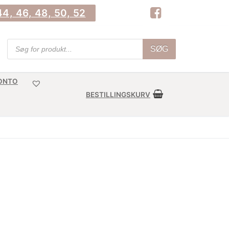
4, 46, 48, 50, 52
Products
SØG
search
KONTO
BESTILLINGSKURV