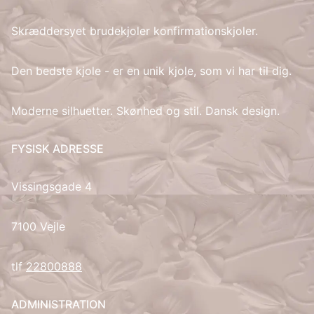
Skræddersyet brudekjoler konfirmationskjoler.
IT
LV
Den bedste kjole - er en unik kjole, som vi har til dig.
LT
Moderne silhuetter. Skønhed og stil. Dansk design.
NO
FYSISK ADRESSE
PL
Vissingsgade 4
PT
7100 Vejle
RU
tlf
22800888
ES
ADMINISTRATION
SV