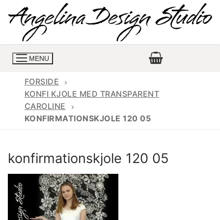
Spring
til
indhold
MENU
FORSIDE
KONFI KJOLE MED TRANSPARENT
CAROLINE
Konfirmationskjoler
KONFIRMATIONSKJOLE 120 05
Konfirmationskjoler 2026
Konfirmationskjole
konfirmationskjole 120 05
Konfirmations buksedragter
Skrædder priser
Konfirmationskjoler med lange ærmer
Bukser priser
Book en tid
Konfirmationskjoler udsalg
Jeans priser
Kontakt
Billige konfirmationskjoler