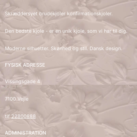
Skræddersyet brudekjoler konfirmationskjoler.
IT
LV
Den bedste kjole - er en unik kjole, som vi har til dig.
LT
Moderne silhuetter. Skønhed og stil. Dansk design.
NO
FYSISK ADRESSE
PL
Vissingsgade 4
PT
7100 Vejle
RU
tlf
22800888
ES
ADMINISTRATION
SV