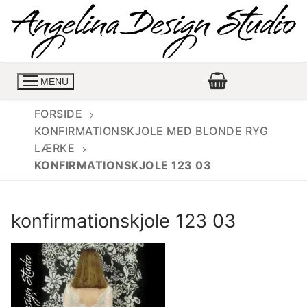
Spring
til
indhold
MENU
FORSIDE
KONFIRMATIONSKJOLE MED BLONDE RYG
LÆRKE
Konfirmationskjoler
KONFIRMATIONSKJOLE 123 03
Konfirmationskjoler 2026
Konfirmationskjole
konfirmationskjole 123 03
Konfirmations buksedragter
Skrædder priser
Konfirmationskjoler med lange ærmer
Bukser priser
Book en tid
Konfirmationskjoler udsalg
Jeans priser
Kontakt
Billige konfirmationskjoler