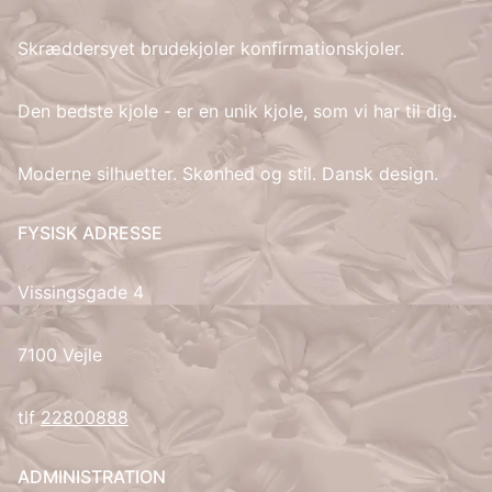
Skræddersyet brudekjoler konfirmationskjoler.
IT
LV
Den bedste kjole - er en unik kjole, som vi har til dig.
LT
Moderne silhuetter. Skønhed og stil. Dansk design.
NO
FYSISK ADRESSE
PL
Vissingsgade 4
PT
7100 Vejle
RU
tlf
22800888
ES
ADMINISTRATION
SV