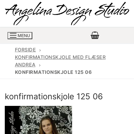
Spring
til
indhold
MENU
FORSIDE
KONFIRMATIONSKJOLE MED FLÆSER
ANDREA
Konfirmationskjoler
KONFIRMATIONSKJOLE 125 06
Konfirmationskjoler 2026
Konfirmationskjole
konfirmationskjole 125 06
Konfirmations buksedragter
Skrædder priser
Konfirmationskjoler med lange ærmer
Bukser priser
Book en tid
Konfirmationskjoler udsalg
Jeans priser
Kontakt
Billige konfirmationskjoler