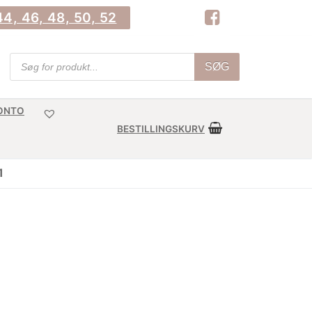
4, 46, 48, 50, 52
Products
SØG
search
KONTO
BESTILLINGSKURV
1