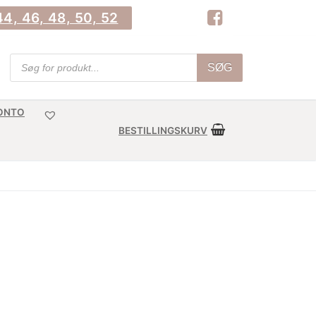
4, 46, 48, 50, 52
Products
SØG
search
KONTO
BESTILLINGSKURV