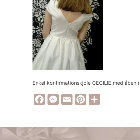
Enkel konfirmationskjole CECILIE med åben 
Facebook
Messenger
Email
Pinterest
Share