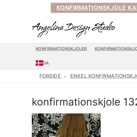
Spring
KONFIRMATIONSKJOLE KAN BE
til
indhold
KONFIRMATIONSKJOLER
KONFIRMATIONSKJ
DA
FORSIDE
ENKEL KONFIRMATIONSKJO
konfirmationskjole 13