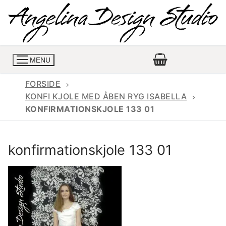
Spring
til
indhold
MENU
FORSIDE
KONFI KJOLE MED ÅBEN RYG ISABELLA
KONFIRMATIONSKJOLE 133 01
Konfirmationskjoler
Konfirmationskjoler 2026
Konfirmationskjole
konfirmationskjole 133 01
Konfirmations buksedragter
Skrædder priser
Konfirmationskjoler med lange ærmer
Bukser priser
Book en tid
Konfirmationskjoler udsalg
Jeans priser
Kontakt
Billige konfirmationskjoler