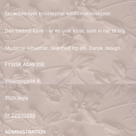
Skræddersyet brudekjoler konfirmationskjoler.
IT
LV
Den bedste kjole - er en unik kjole, som vi har til dig.
LT
Moderne silhuetter. Skønhed og stil. Dansk design.
NO
FYSISK ADRESSE
PL
Vissingsgade 4
PT
7100 Vejle
RU
tlf
22800888
ES
ADMINISTRATION
SV