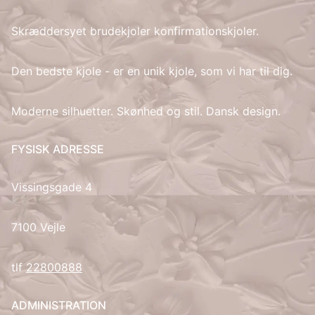
Skræddersyet brudekjoler konfirmationskjoler.
IT
LV
Den bedste kjole - er en unik kjole, som vi har til dig.
LT
Moderne silhuetter. Skønhed og stil. Dansk design.
NO
FYSISK ADRESSE
PL
Vissingsgade 4
PT
7100 Vejle
RU
tlf
22800888
ES
ADMINISTRATION
SV