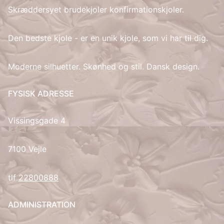
Skræddersyet brudekjoler konfirmationskjoler.
IT
Den bedste kjole - er en unik kjole, som vi har til dig.
LV
Moderne silhuetter. Skønhed og stil. Dansk design.
LT
FYSISK ADRESSE
NO
Vissingsgade 4
PL
PT
7100 Vejle
RU
tlf
22800888
ES
ADMINISTRATION
SV