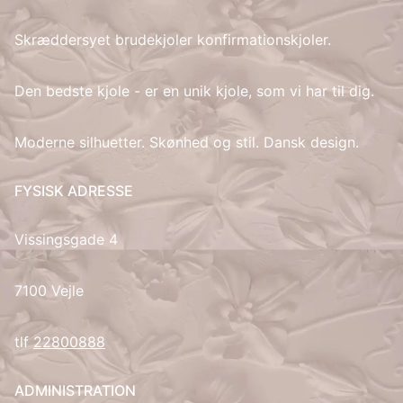
Skræddersyet brudekjoler konfirmationskjoler.
IT
LV
Den bedste kjole - er en unik kjole, som vi har til dig.
LT
Moderne silhuetter. Skønhed og stil. Dansk design.
NO
FYSISK ADRESSE
PL
Vissingsgade 4
PT
7100 Vejle
RU
tlf
22800888
ES
ADMINISTRATION
SV