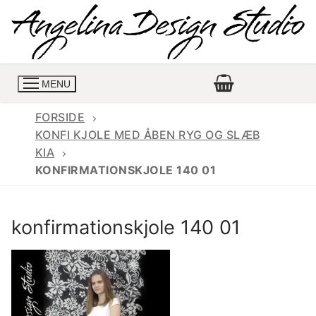
Spring
til
indhold
MENU
FORSIDE
KONFI KJOLE MED ÅBEN RYG OG SLÆB
KIA
Konfirmationskjoler
KONFIRMATIONSKJOLE 140 01
Konfirmationskjoler 2026
Konfirmationskjole
konfirmationskjole 140 01
Konfirmations buksedragter
Skrædder priser
Konfirmationskjoler med lange ærmer
Bukser priser
Book en tid
Konfirmationskjoler udsalg
Jeans priser
Kontakt
Billige konfirmationskjoler