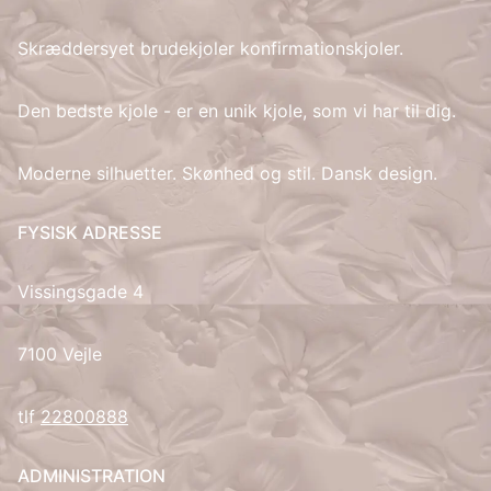
Skræddersyet brudekjoler konfirmationskjoler.
IT
LV
Den bedste kjole - er en unik kjole, som vi har til dig.
LT
Moderne silhuetter. Skønhed og stil. Dansk design.
NO
FYSISK ADRESSE
PL
Vissingsgade 4
PT
7100 Vejle
RU
tlf
22800888
ES
ADMINISTRATION
SV