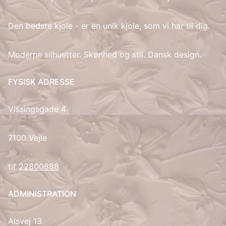
IT
Den bedste kjole - er en unik kjole, som vi har til dig.
LV
Moderne silhuetter. Skønhed og stil. Dansk design.
LT
FYSISK ADRESSE
NO
Vissingsgade 4
PL
7100 Vejle
PT
tlf
22800888
RU
ADMINISTRATION
ES
Alsvej 13
SV