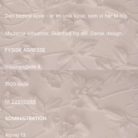
IT
Den bedste kjole - er en unik kjole, som vi har til dig.
LV
Moderne silhuetter. Skønhed og stil. Dansk design.
LT
FYSISK ADRESSE
NO
Vissingsgade 4
PL
7100 Vejle
PT
tlf
22800888
RU
ADMINISTRATION
ES
Alsvej 13
SV