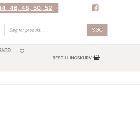
4, 46, 48, 50, 52
Products
SØG
search
KONTO
BESTILLINGSKURV