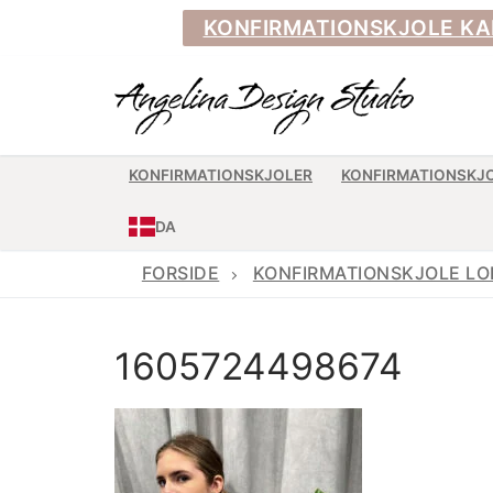
Spring
KONFIRMATIONSKJOLE KAN BE
til
indhold
KONFIRMATIONSKJOLER
KONFIRMATIONSKJ
DA
FORSIDE
KONFIRMATIONSKJOLE LO
1605724498674