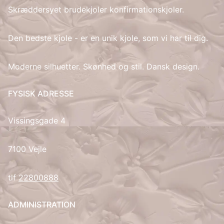
Skræddersyet brudekjoler konfirmationskjoler.
IT
Den bedste kjole - er en unik kjole, som vi har til dig.
LV
Moderne silhuetter. Skønhed og stil. Dansk design.
LT
FYSISK ADRESSE
NO
Vissingsgade 4
PL
PT
7100 Vejle
RU
tlf
22800888
ES
ADMINISTRATION
SV