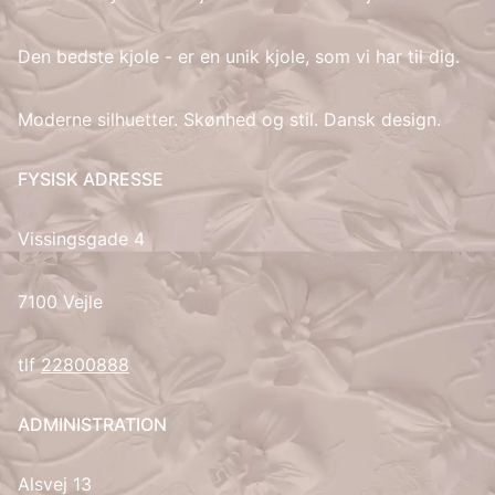
IT
Den bedste kjole - er en unik kjole, som vi har til dig.
LV
Moderne silhuetter. Skønhed og stil. Dansk design.
LT
FYSISK ADRESSE
NO
Vissingsgade 4
PL
7100 Vejle
PT
tlf
22800888
RU
ADMINISTRATION
ES
Alsvej 13
SV