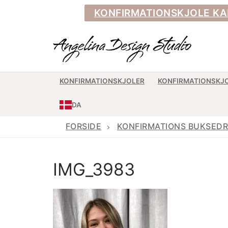
Spring
KONFIRMATIONSKJOLE KAN BE
til
indhold
KONFIRMATIONSKJOLER
KONFIRMATIONSKJ
DA
FORSIDE
KONFIRMATIONS BUKSED
IMG_3983