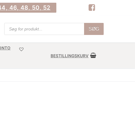
4, 46, 48, 50, 52
Products
SØG
search
KONTO
BESTILLINGSKURV