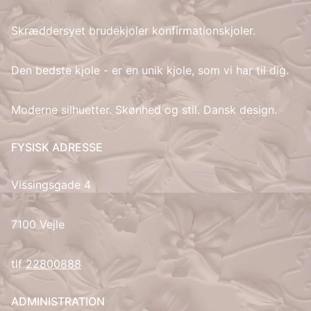
Skræddersyet brudekjoler konfirmationskjoler.
IT
LV
Den bedste kjole - er en unik kjole, som vi har til dig.
LT
Moderne silhuetter. Skønhed og stil. Dansk design.
NO
FYSISK ADRESSE
PL
Vissingsgade 4
PT
7100 Vejle
RU
tlf
22800888
ES
ADMINISTRATION
SV