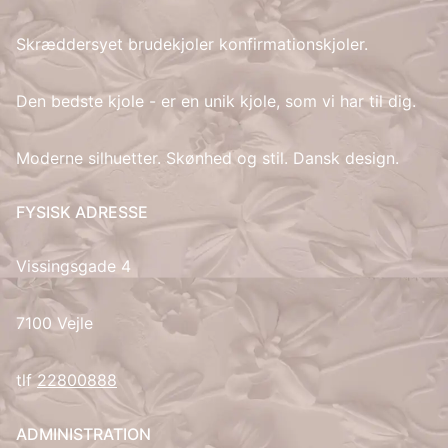
Skræddersyet brudekjoler konfirmationskjoler.
IT
LV
Den bedste kjole - er en unik kjole, som vi har til dig.
LT
Moderne silhuetter. Skønhed og stil. Dansk design.
NO
FYSISK ADRESSE
PL
Vissingsgade 4
PT
7100 Vejle
RU
tlf
22800888
ES
ADMINISTRATION
SV