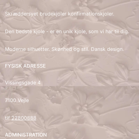
Skræddersyet brudekjoler konfirmationskjoler.
IT
LV
Den bedste kjole - er en unik kjole, som vi har til dig.
LT
Moderne silhuetter. Skønhed og stil. Dansk design.
NO
FYSISK ADRESSE
PL
Vissingsgade 4
PT
7100 Vejle
RU
tlf
22800888
ES
ADMINISTRATION
SV