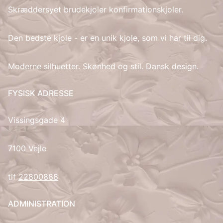
Skræddersyet brudekjoler konfirmationskjoler.
IT
Den bedste kjole - er en unik kjole, som vi har til dig.
LV
Moderne silhuetter. Skønhed og stil. Dansk design.
LT
FYSISK ADRESSE
NO
Vissingsgade 4
PL
PT
7100 Vejle
RU
tlf
22800888
ES
ADMINISTRATION
SV