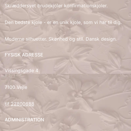
Skræddersyet brudekjoler konfirmationskjoler.
IT
Den bedste kjole - er en unik kjole, som vi har til dig.
LV
Moderne silhuetter. Skønhed og stil. Dansk design.
LT
FYSISK ADRESSE
NO
Vissingsgade 4
PL
PT
7100 Vejle
RU
tlf
22800888
ES
ADMINISTRATION
SV