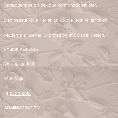
Skræddersyet brudekjoler konfirmationskjoler.
IT
Den bedste kjole - er en unik kjole, som vi har til dig.
LV
Moderne silhuetter. Skønhed og stil. Dansk design.
LT
FYSISK ADRESSE
NO
Vissingsgade 4
PL
PT
7100 Vejle
RU
tlf
22800888
ES
ADMINISTRATION
SV