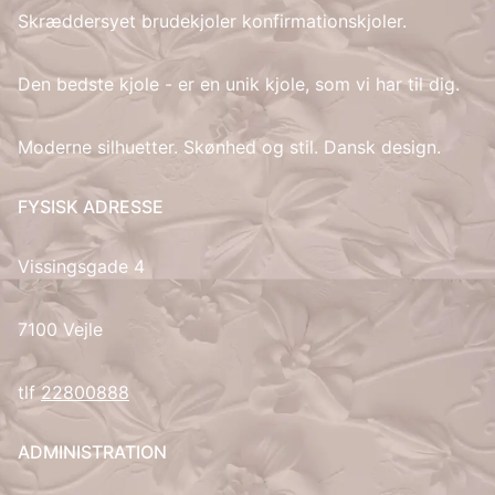
Skræddersyet brudekjoler konfirmationskjoler.
IT
Den bedste kjole - er en unik kjole, som vi har til dig.
LV
Moderne silhuetter. Skønhed og stil. Dansk design.
LT
FYSISK ADRESSE
NO
Vissingsgade 4
PL
PT
7100 Vejle
RU
tlf
22800888
ES
ADMINISTRATION
SV