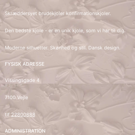
Skræddersyet brudekjoler konfirmationskjoler.
IT
LV
Den bedste kjole - er en unik kjole, som vi har til dig.
LT
Moderne silhuetter. Skønhed og stil. Dansk design.
NO
FYSISK ADRESSE
PL
Vissingsgade 4
PT
7100 Vejle
RU
tlf
22800888
ES
ADMINISTRATION
SV