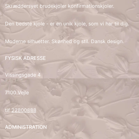
Skræddersyet brudekjoler konfirmationskjoler.
IT
Den bedste kjole - er en unik kjole, som vi har til dig.
LV
Moderne silhuetter. Skønhed og stil. Dansk design.
LT
FYSISK ADRESSE
NO
Vissingsgade 4
PL
PT
7100 Vejle
RU
tlf
22800888
ES
ADMINISTRATION
SV