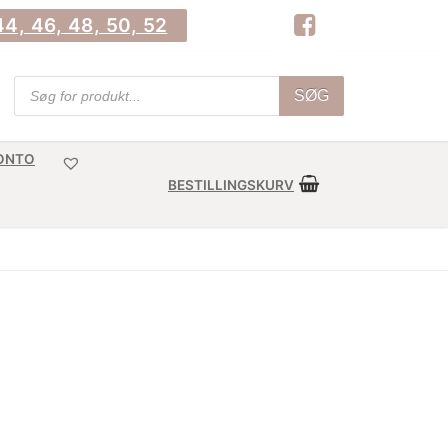
4, 46, 48, 50, 52
Products
SØG
search
KONTO
BESTILLINGSKURV