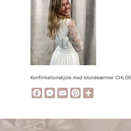
Konfirmationskjole med blondeærmer CHLO
Facebook
Messenger
Email
Pinterest
Share