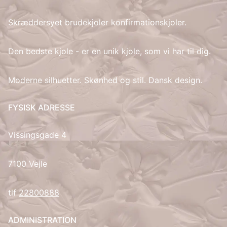
Skræddersyet brudekjoler konfirmationskjoler.
IT
LV
Den bedste kjole - er en unik kjole, som vi har til dig.
LT
Moderne silhuetter. Skønhed og stil. Dansk design.
NO
FYSISK ADRESSE
PL
Vissingsgade 4
PT
7100 Vejle
RU
tlf
22800888
ES
ADMINISTRATION
SV