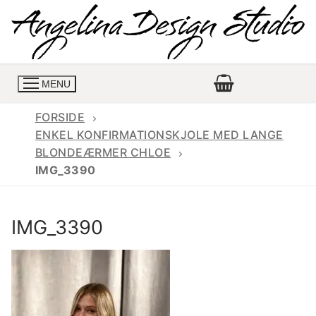
Spring
til
indhold
MENU
FORSIDE
ENKEL KONFIRMATIONSKJOLE MED LANGE
BLONDEÆRMER CHLOE
Konfirmationskjoler
IMG_3390
Konfirmationskjoler 2026
Konfirmationskjole
IMG_3390
Konfirmations buksedragter
Skrædder priser
Konfirmationskjoler med lange ærmer
Bukser priser
Book en tid
Konfirmationskjoler udsalg
Jeans priser
Kontakt
Billige konfirmationskjoler