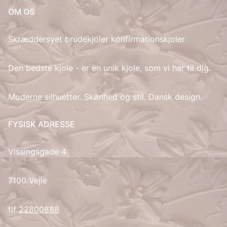
OM OS
IT
Skræddersyet brudekjoler konfirmationskjoler.
LV
Den bedste kjole - er en unik kjole, som vi har til dig.
LT
Moderne silhuetter. Skønhed og stil. Dansk design.
NO
PL
FYSISK ADRESSE
PT
Vissingsgade 4
RU
7100 Vejle
ES
tlf
22800888
SV