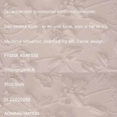
Skræddersyet brudekjoler konfirmationskjoler.
IT
LV
Den bedste kjole - er en unik kjole, som vi har til dig.
LT
Moderne silhuetter. Skønhed og stil. Dansk design.
NO
FYSISK ADRESSE
PL
Vissingsgade 4
PT
7100 Vejle
RU
tlf
22800888
ES
ADMINISTRATION
SV