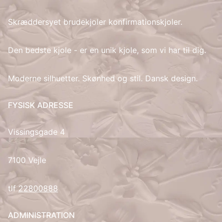
Skræddersyet brudekjoler konfirmationskjoler.
IT
LV
Den bedste kjole - er en unik kjole, som vi har til dig.
LT
Moderne silhuetter. Skønhed og stil. Dansk design.
NO
FYSISK ADRESSE
PL
Vissingsgade 4
PT
7100 Vejle
RU
tlf
22800888
ES
ADMINISTRATION
SV