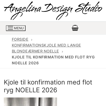
Spring
til
indhold
MENU
FORSIDE
KONFIRMATIONSKJOLE MED LANGE
BLONDEÆRMER NOELLE
Konfirmationskjoler
KJOLE TIL KONFIRMATION MED FLOT RYG
NOELLE 2026
Konfirmationskjoler 2026
Konfirmationskjole
Konfirmations buksedragter
Skrædder priser
Kjole til konfirmation med flot
Konfirmationskjoler med lange ærmer
Bukser priser
Book en tid
ryg NOELLE 2026
Konfirmationskjoler udsalg
Jeans priser
Kontakt
Billige konfirmationskjoler