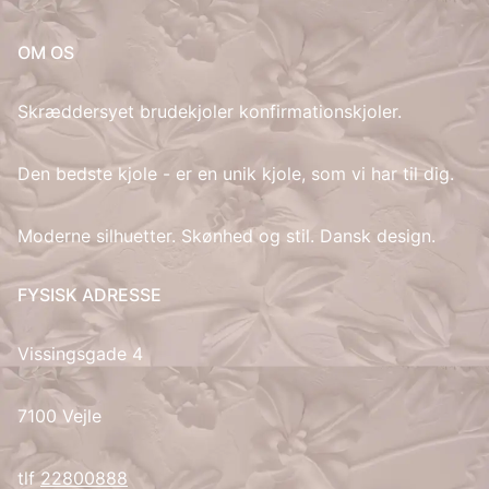
IT
OM OS
LV
Skræddersyet brudekjoler konfirmationskjoler.
LT
Den bedste kjole - er en unik kjole, som vi har til dig.
NO
Moderne silhuetter. Skønhed og stil. Dansk design.
PL
FYSISK ADRESSE
PT
Vissingsgade 4
RU
7100 Vejle
ES
tlf
22800888
SV