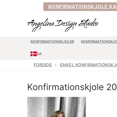
Spring
KONFIRMATIONSKJOLE KAN BE
til
indhold
KONFIRMATIONSKJOLER
KONFIRMATIONSKJ
DA
FORSIDE
ENKEL KONFIRMATIONSKJ
Konfirmationskjole 