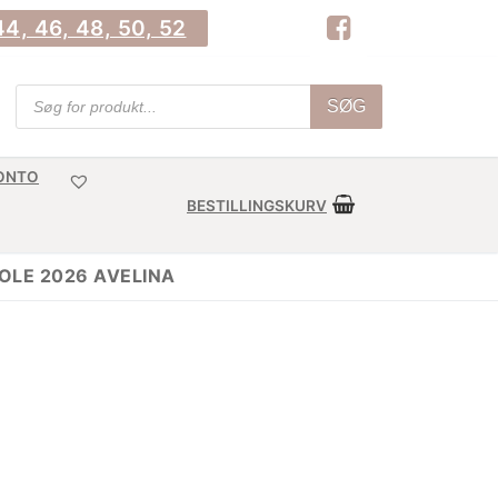
4, 46, 48, 50, 52
Products
SØG
search
KONTO
BESTILLINGSKURV
OLE 2026 AVELINA