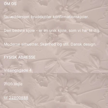
OM OS
IT
Skræddersyet brudekjoler konfirmationskjoler.
LV
Den bedste kjole - er en unik kjole, som vi har til dig.
LT
Moderne silhuetter. Skønhed og stil. Dansk design.
NO
FYSISK ADRESSE
PL
Vissingsgade 4
PT
RU
7100 Vejle
ES
tlf
22800888
SV