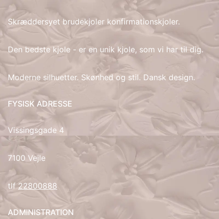
Skræddersyet brudekjoler konfirmationskjoler.
IT
LV
Den bedste kjole - er en unik kjole, som vi har til dig.
LT
Moderne silhuetter. Skønhed og stil. Dansk design.
NO
FYSISK ADRESSE
PL
Vissingsgade 4
PT
7100 Vejle
RU
tlf
22800888
ES
ADMINISTRATION
SV