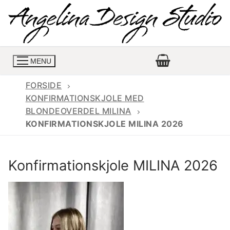
Spring
til
indhold
MENU
FORSIDE
KONFIRMATIONSKJOLE MED
BLONDEOVERDEL MILINA
Konfirmationskjoler
KONFIRMATIONSKJOLE MILINA 2026
Konfirmationskjoler 2026
Konfirmationskjole
Konfirmationskjole MILINA 2026
Konfirmations buksedragter
Skrædder priser
Konfirmationskjoler med lange ærmer
Bukser priser
Book en tid
Konfirmationskjoler udsalg
Jeans priser
Kontakt
Billige konfirmationskjoler