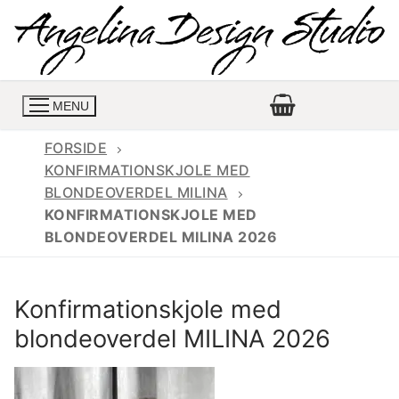
Spring
til
indhold
MENU
FORSIDE
KONFIRMATIONSKJOLE MED
BLONDEOVERDEL MILINA
Konfirmationskjoler
KONFIRMATIONSKJOLE MED
BLONDEOVERDEL MILINA 2026
Konfirmationskjoler 2026
Konfirmationskjole
Konfirmations buksedragter
Skrædder priser
Konfirmationskjole med
Konfirmationskjoler med lange ærmer
Bukser priser
Book en tid
blondeoverdel MILINA 2026
Konfirmationskjoler udsalg
Jeans priser
Kontakt
Billige konfirmationskjoler