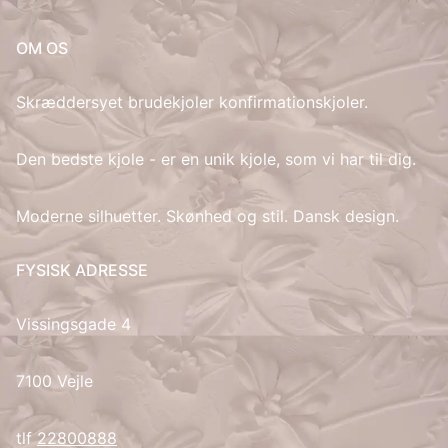
IT
OM OS
LV
Skræddersyet brudekjoler konfirmationskjoler.
LT
Den bedste kjole - er en unik kjole, som vi har til dig.
NO
Moderne silhuetter. Skønhed og stil. Dansk design.
PL
FYSISK ADRESSE
PT
Vissingsgade 4
RU
7100 Vejle
ES
tlf
22800888
SV