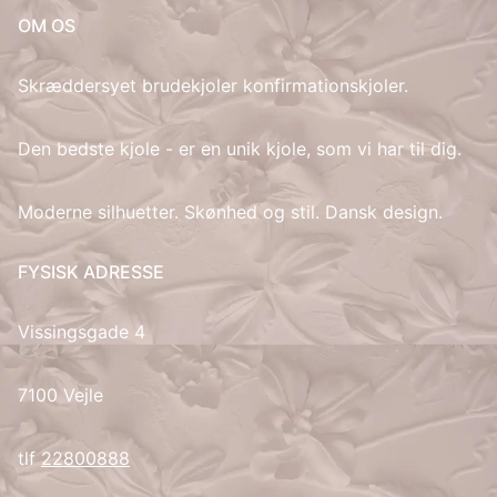
OM OS
IT
Skræddersyet brudekjoler konfirmationskjoler.
LV
Den bedste kjole - er en unik kjole, som vi har til dig.
LT
Moderne silhuetter. Skønhed og stil. Dansk design.
NO
PL
FYSISK ADRESSE
PT
Vissingsgade 4
RU
7100 Vejle
ES
tlf
22800888
SV