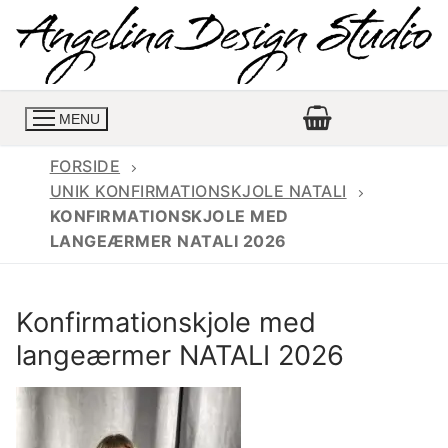
Spring
til
indhold
MENU
FORSIDE
UNIK KONFIRMATIONSKJOLE NATALI
KONFIRMATIONSKJOLE MED
Konfirmationskjoler
LANGEÆRMER NATALI 2026
Konfirmationskjoler 2026
Konfirmationskjole
Konfirmationskjole med
Konfirmations buksedragter
Skrædder priser
langeærmer NATALI 2026
Konfirmationskjoler med lange ærmer
Bukser priser
Book en tid
Konfirmationskjoler udsalg
Jeans priser
Kontakt
Billige konfirmationskjoler