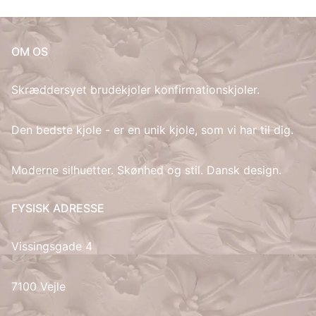
IT
OM OS
LV
Skræddersyet brudekjoler konfirmationskjoler.
LT
Den bedste kjole - er en unik kjole, som vi har til dig.
NO
Moderne silhuetter. Skønhed og stil. Dansk design.
PL
PT
FYSISK ADRESSE
RU
Vissingsgade 4
ES
7100 Vejle
SV