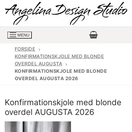
Spring
til
indhold
MENU
FORSIDE
KONFIRMATIONSKJOLE MED BLONDE
OVERDEL AUGUSTA
Konfirmationskjoler
KONFIRMATIONSKJOLE MED BLONDE
OVERDEL AUGUSTA 2026
Konfirmationskjoler 2026
Konfirmationskjole
Konfirmations buksedragter
Skrædder priser
Konfirmationskjole med blonde
Konfirmationskjoler med lange ærmer
Bukser priser
Book en tid
overdel AUGUSTA 2026
Konfirmationskjoler udsalg
Jeans priser
Kontakt
Billige konfirmationskjoler