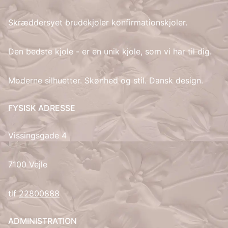
Skræddersyet brudekjoler konfirmationskjoler.
IT
LV
Den bedste kjole - er en unik kjole, som vi har til dig.
LT
Moderne silhuetter. Skønhed og stil. Dansk design.
NO
FYSISK ADRESSE
PL
Vissingsgade 4
PT
7100 Vejle
RU
tlf
22800888
ES
ADMINISTRATION
SV